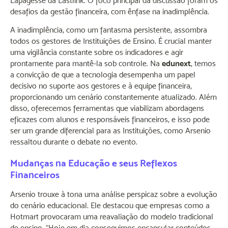
Lapagesse da Lastlink. O foco principal da discussão foram os
desafios da gestão financeira, com ênfase na inadimplência.
A inadimplência, como um fantasma persistente, assombra
todos os gestores de Instituições de Ensino. É crucial manter
uma vigilância constante sobre os indicadores e agir
prontamente para mantê-la sob controle. Na
edunext
, temos
a convicção de que a tecnologia desempenha um papel
decisivo no suporte aos gestores e à equipe financeira,
proporcionando um cenário constantemente atualizado. Além
disso, oferecemos ferramentas que viabilizam abordagens
eficazes com alunos e responsáveis financeiros, e isso pode
ser um grande diferencial para as Instituições, como Arsenio
ressaltou durante o debate no evento.
Mudanças na Educação e seus Reflexos
Financeiros
Arsenio trouxe à tona uma análise perspicaz sobre a evolução
do cenário educacional. Ele destacou que empresas como a
Hotmart provocaram uma reavaliação do modelo tradicional
de ensino. “Hoje em dia conseguimos encapsular conteúdos