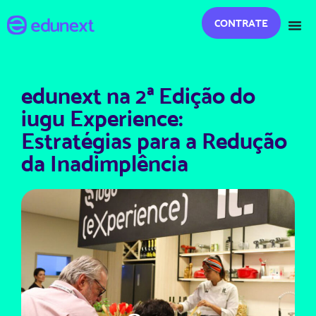
CONTRATE
edunext na 2ª Edição do
iugu Experience:
Estratégias para a Redução
da Inadimplência