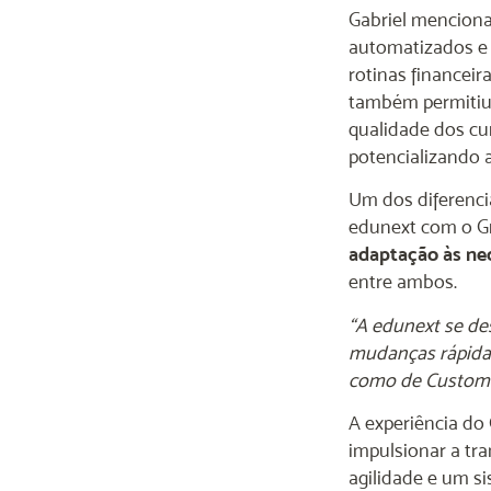
Gabriel mencion
automatizados e 
rotinas financei
também permitiu
qualidade dos cu
potencializando 
Um dos diferencia
edunext com o G
adaptação às nec
entre ambos.
“A edunext se de
mudanças rápidas
como de Customer
A experiência do
impulsionar a tra
agilidade e um s