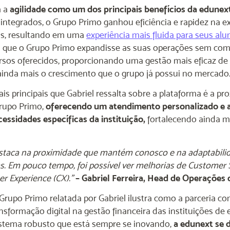
a a
agilidade como um dos principais benefícios da edunex
integrados, o Grupo Primo ganhou eficiência e rapidez na 
ras, resultando em uma
experiência mais fluida para seus alu
 que o Grupo Primo expandisse as suas operações sem co
rsos oferecidos, proporcionando uma gestão mais eficaz de 
ainda mais o crescimento que o grupo já possui no mercado
is principais que Gabriel ressalta sobre a plataforma é a p
rupo Primo,
oferecendo um atendimento personalizado e 
essidades específicas da instituição,
fortalecendo ainda ma
staca na proximidade que mantém conosco e na adaptabili
. Em pouco tempo, foi possível ver melhorias de Customer 
 Experience (CX).”
– Gabriel Ferreira, Head de Operações
 Grupo Primo relatada por Gabriel ilustra como a parceria c
nsformação digital na gestão financeira das instituições de
istema robusto que está sempre se inovando,
a edunext se 