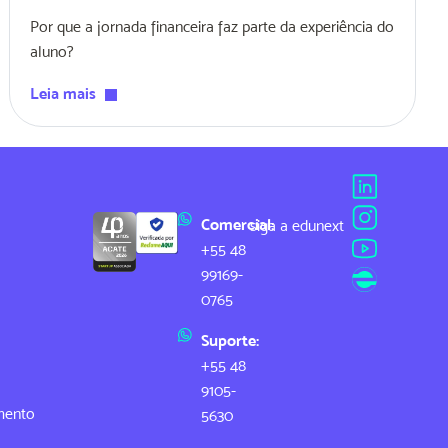
Por que a jornada financeira faz parte da experiência do
aluno?
Leia mais
Comercial:
siga a edunext
+55 48
99169-
0765
Suporte:
+55 48
9105-
mento
5630