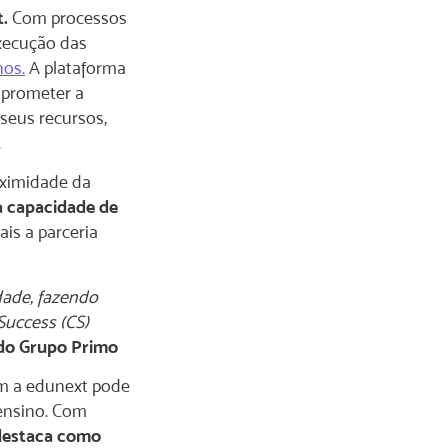
t.
Com processos
execução das
nos.
A plataforma
mprometer a
seus recursos,
.
roximidade da
a capacidade de
is a parceria
dade, fazendo
Success (CS)
 do Grupo Primo
om a edunext pode
 ensino. Com
destaca como