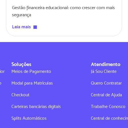
Gestão financeira educacional: como crescer com mais
segurança
Leia mais
Soluções
Atendimento
ior
Meios de Pagamento
Já Sou Cliente
o
Modal para Matrículas
Quero Contratar
Checkout
Central de Ajuda
Carteiras bancárias digitais
Trabalhe Conosco
Splits Automáticos
Central de conheci