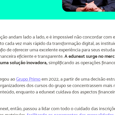
ção andam lado a lado, e é impossível não concordar com e
 cada vez mais rápido da transformação digital, as institu
fio de oferecer uma excelente experiência para seus estu
nanceira eficiente e transparente.
A edunext surge no mer
uma solução inovadora,
simplificando as operações financ
hegou ao
Grupo Primo
em 2022, a partir de uma decisão estr
organizadores dos cursos do grupo se concentrassem mais
nteúdo, enquanto a edunext cuidava dos aspectos financeir
ext, então, passou a lidar com todo o cuidado das inscriçõ
s matrículas,
facilitando os pagamentos das mensalidades