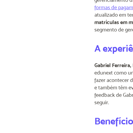
formas de paga
atualizado em te
matrículas em m
segmento de gere
A experi
Gabriel Ferreira
edunext como uma
fazer acontecer 
e também têm evi
feedback de Gabri
seguir.
Benefíci