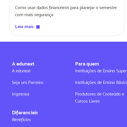
Como usar dados financeiros para planejar o semestre
com mais segurança
Leia mais
A edunext
Para quem
A edunext
Instituições de Ensino Super
Seja um Parceiro
Instituições de Ensino Básic
Imprensa
Produtores de Conteúdo e
Cursos Livres
Diferenciais
Benefícios