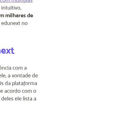
ntuitivo,
m milhares de
a edunext no
next
ência com a
le, a vontade de
is da plataforma
 De acordo com o
eles ele lista a