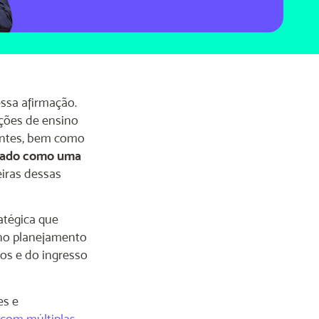
ssa afirmação.
ições de ensino
dantes, bem como
cado como uma
eiras dessas
atégica que
 no planejamento
os e do ingresso
es e
 com múltiplas