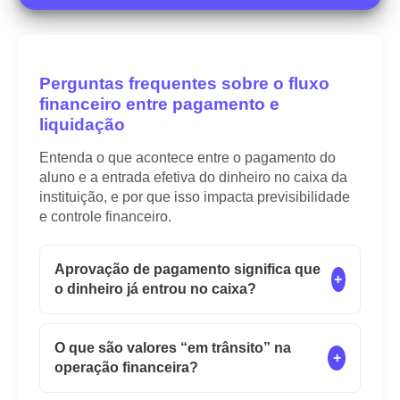
Perguntas frequentes sobre o fluxo
financeiro entre pagamento e
liquidação
Entenda o que acontece entre o pagamento do
aluno e a entrada efetiva do dinheiro no caixa da
instituição, e por que isso impacta previsibilidade
e controle financeiro.
Aprovação de pagamento significa que
+
o dinheiro já entrou no caixa?
Não. Aprovação e liquidação são etapas
diferentes do processo financeiro. A
O que são valores “em trânsito” na
+
aprovação indica que a transação foi
operação financeira?
autorizada pelo meio de pagamento. Já a