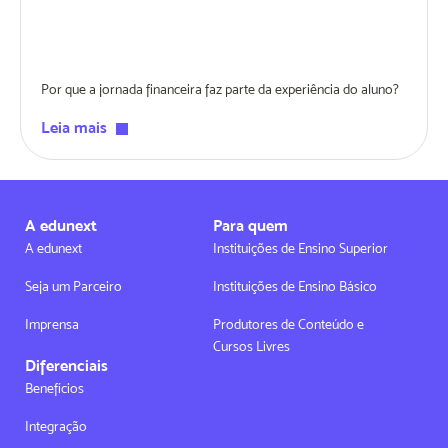
Por que a jornada financeira faz parte da experiência do aluno?
Leia mais
A edunext
Para quem
A edunext
Instituições de Ensino Superior
Seja um Parceiro
Instituições de Ensino Básico
Imprensa
Produtores de Conteúdo e
Cursos Livres
Diferenciais
Benefícios
Integração