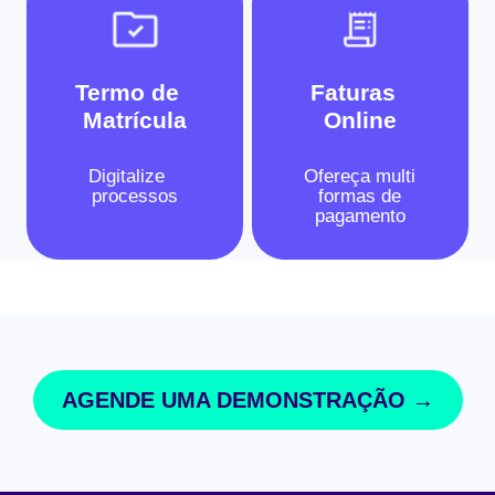
Termo de
Faturas
Matrícula
Online
Digitalize
Ofereça multi
processos
formas de
pagamento
AGENDE UMA DEMONSTRAÇÃO →